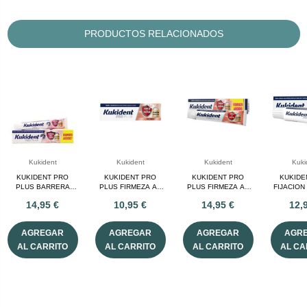
PRODUCTOS RELACIONADOS
Kukident
Kukident
Kukident
Kuki
KUKIDENT PRO
KUKIDENT PRO
KUKIDENT PRO
KUKIDE
PLUS BARRERA
PLUS FIRMEZA AL
PLUS FIRMEZA AL
FIJACION
ANTICOMIDA CREMA
MASTICAR 40 G SIN
MASTICAR 57 G SIN
DIA 
14,95 €
10,95 €
14,95 €
12,
ADH 57 G SIN
SABOR
SABOR
SABOR
AGREGAR
AGREGAR
AGREGAR
AGR
AL CARRITO
AL CARRITO
AL CARRITO
AL CA