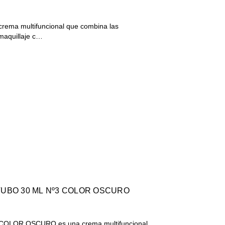
ema multifuncional que combina las
maquillaje c…
TUBO 30 ML Nº3 COLOR OSCURO
OLOR OSCURO es una crema multifuncional