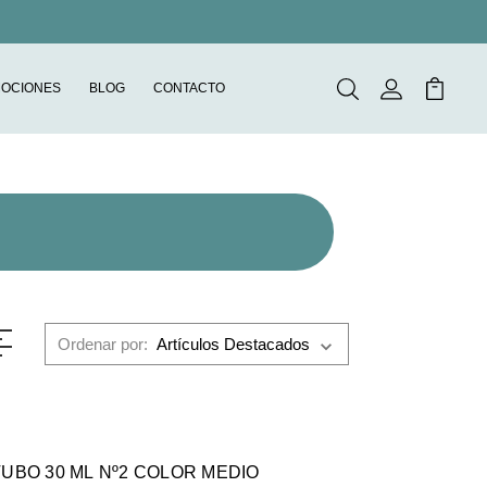
OCIONES
BLOG
CONTACTO
Buscar
Mi Cuenta
Mi Carr
Ordenar por:
TUBO 30 ML Nº2 COLOR MEDIO