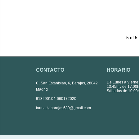
5 of 5
CONTACTO
HORARIO
De Lunes a Vierne
C. San Estanislao, 6, Barajas, 28042
13:45h y de 17:00h
Madrid
Sábados de 10:00h
|
913290104
660172020
farmaciabarajas689@gmail.com