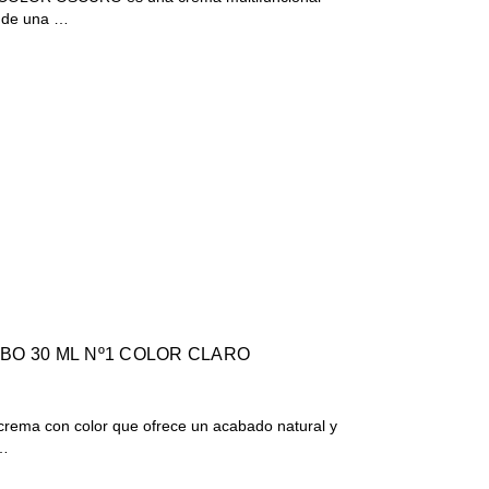
s de una …
LINE CC CREAM TUBO 30 ML Nº1 COLOR CLARO
ema con color que ofrece un acabado natural y
f…