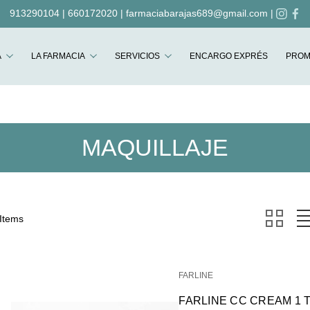
913290104
|
660172020
|
farmaciabarajas689@gmail.com
|
Buscar
A
LA FARMACIA
SERVICIOS
ENCARGO EXPRÉS
PROM
MAQUILLAJE
 Items
FARLINE
FARLINE CC CREAM 1 