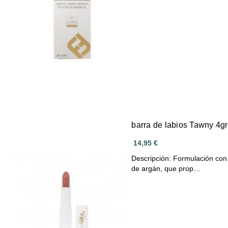
barra de labios Tawny 4g
14,95 €
Descripción: Formulación con manteca de karité, manteca de monoi y aceite
de argán, que prop…