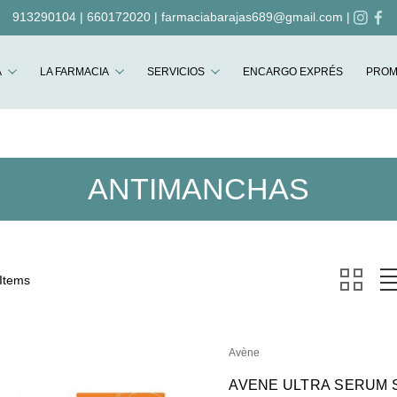
913290104
|
660172020
|
farmaciabarajas689@gmail.com
|
Buscar
A
LA FARMACIA
SERVICIOS
ENCARGO EXPRÉS
PROM
ANTIMANCHAS
 Items
Avène
AVENE ULTRA SERUM SPF 50 PROTECCION CE