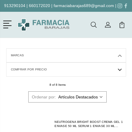
913290104
|
660172020
|
farmaciabarajas689@gmail.com
|
Menú
Buscar
Mi Cuenta
Mi Ca
Buscar
MARCAS
COMPRAR POR PRECIO
8 of 8 Items
Ordenar por:
NEUTROGENA BRIGHT BOOST CREMA GEL 1
ENVASE 50 ML SERUM 1 ENVASE 30 ML
PACK PROMOCIONAL