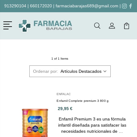
913290104
|
660172020
|
farmaciabarajas689@gmail.com
|
Menú
Buscar
Mi Cuenta
Mi Ca
Buscar
1 of 1 Items
Ordenar por:
ENFALAC
Enfamil Complete premium 3 800 g
29,95 €
Enfamil Premium 3 es una fórmula
infantil diseñada para satisfacer las
necesidades nutricionales de …