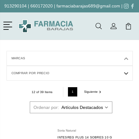
913290104
|
660172020
|
farmaciabarajas689@gmail.com
|
Menú
Buscar
Mi Cuenta
Mi Ca
Buscar
MARCAS
COMPRAR POR PRECIO
1
Siguiente
12 of 39 Items
Ordenar por:
Soria Natural
INTESREG PLUS 14 SOBRES 10 G