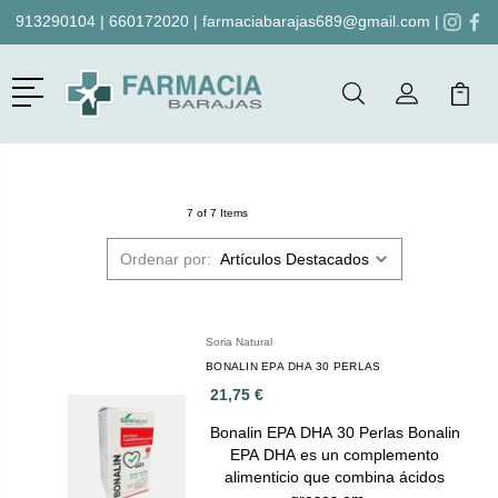
913290104
|
660172020
|
farmaciabarajas689@gmail.com
|
Menú
Buscar
Mi Cuenta
Mi Ca
Buscar
7 of 7 Items
Ordenar por:
Soria Natural
BONALIN EPA DHA 30 PERLAS
21,75 €
Bonalin EPA DHA 30 Perlas Bonalin
EPA DHA es un complemento
alimenticio que combina ácidos