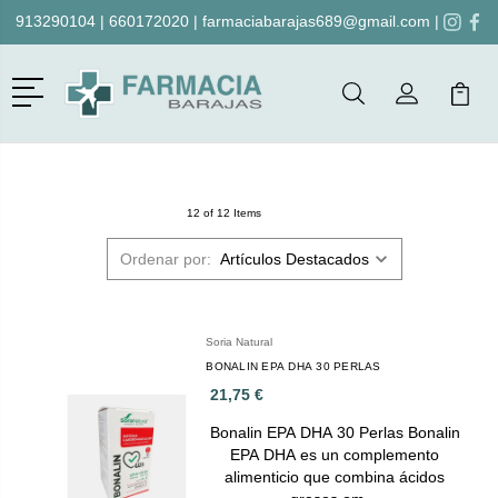
913290104
|
660172020
|
farmaciabarajas689@gmail.com
|
Menú
Buscar
Mi Cuenta
Mi Ca
Buscar
12 of 12 Items
Ordenar por:
Soria Natural
BONALIN EPA DHA 30 PERLAS
21,75 €
Bonalin EPA DHA 30 Perlas Bonalin
EPA DHA es un complemento
alimenticio que combina ácidos