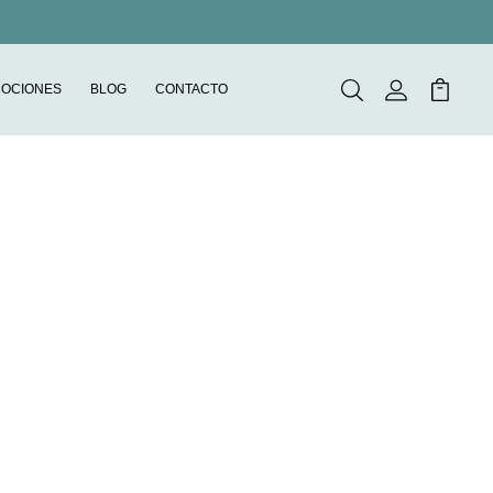
OCIONES
BLOG
CONTACTO
Buscar
Mi Cuenta
Mi Carr