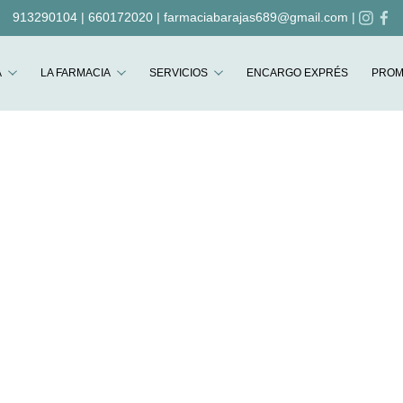
913290104
|
660172020
|
farmaciabarajas689@gmail.com
|
Buscar
A
LA FARMACIA
SERVICIOS
ENCARGO EXPRÉS
PROM