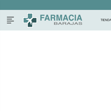
Menú
TIEND