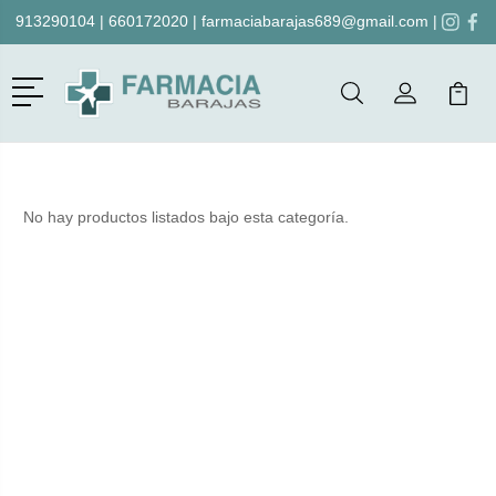
913290104
|
660172020
|
farmaciabarajas689@gmail.com
|
Menú
Buscar
Mi Cuenta
Mi Ca
Buscar
No hay productos listados bajo esta categoría.