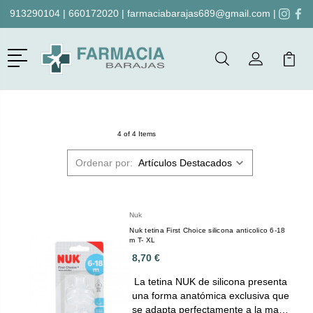
913290104
|
660172020
|
farmaciabarajas689@gmail.com
|
Menú
Buscar
Mi Cuenta
Mi Ca
Buscar
4 of 4 Items
Ordenar por:
Nuk
Nuk tetina First Choice silicona anticolico 6-18
m T- XL
8,70 €
La tetina NUK de silicona presenta
una forma anatómica exclusiva que
se adapta perfectamente a la ma…