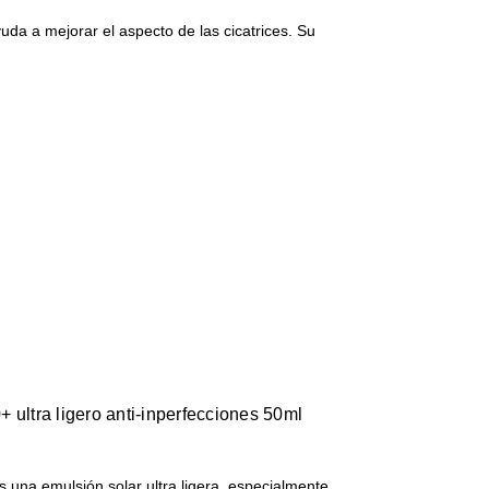
yuda a mejorar el aspecto de las cicatrices. Su
 ultra ligero anti-inperfecciones 50ml
 una emulsión solar ultra ligera, especialmente