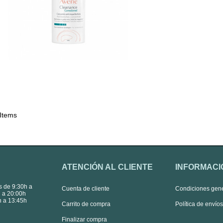
 Items
ATENCIÓN AL CLIENTE
INFORMACI
s de 9:30h a
Cuenta de cliente
Condiciones gen
 a 20:00h
 a 13:45h
Carrito de compra
Política de envío
Finalizar compra