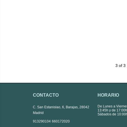
3 of 3
CONTACTO
HORARIO
De Lunes a Vierne
C. San Estanislao, 6, Barajas, 28042
13:45h y de 17:00h
Madrid
Sábados de 10:00h
|
913290104
660172020