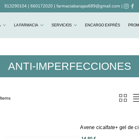
913290104
|
660172020
|
farmaciabarajas689@gmail.com
|
Buscar
A
LA FARMACIA
SERVICIOS
ENCARGO EXPRÉS
PROM
ANTI-IMPERFECCIONES
 Items
Avene cicalfate+ gel de c
14,80 €