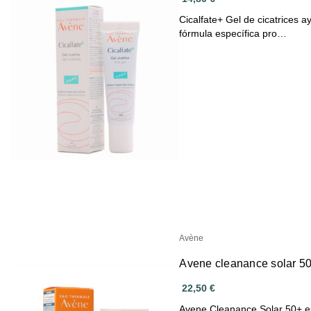
Cicalfate+ Gel de cicatrices a
fórmula específica pro…
Avène
Avene cleanance solar 50+
22,50 €
Avene Cleanance Solar 50+ es