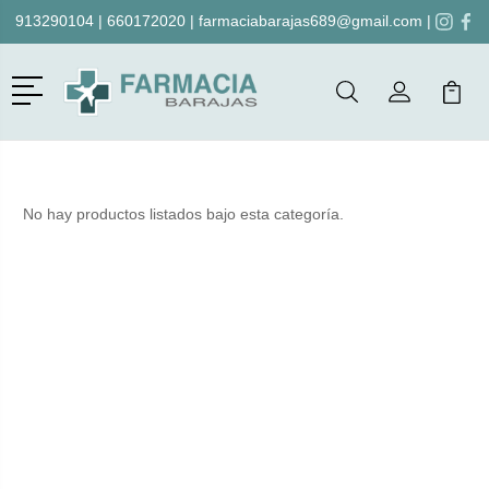
913290104
|
660172020
|
farmaciabarajas689@gmail.com
|
Menú
Buscar
Mi Cuenta
Mi Ca
Buscar
No hay productos listados bajo esta categoría.