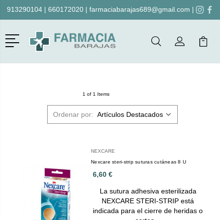
913290104
|
660172020
|
farmaciabarajas689@gmail.com
|
Menú
Buscar
Mi Cuenta
Mi Ca
Buscar
1 of 1 Items
Ordenar por:
NEXCARE
Nexcare steri-strip suturas cutáneas 8 U
6,60 €
La sutura adhesiva esterilizada
NEXCARE STERI-STRIP está
indicada para el cierre de heridas o