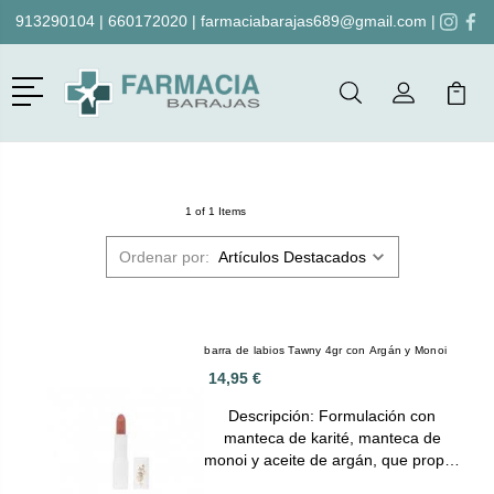
913290104
|
660172020
|
farmaciabarajas689@gmail.com
|
Menú
Buscar
Mi Cuenta
Mi Ca
Buscar
1 of 1 Items
Ordenar por:
barra de labios Tawny 4gr con Argán y Monoi
14,95 €
Descripción: Formulación con
manteca de karité, manteca de
monoi y aceite de argán, que prop…