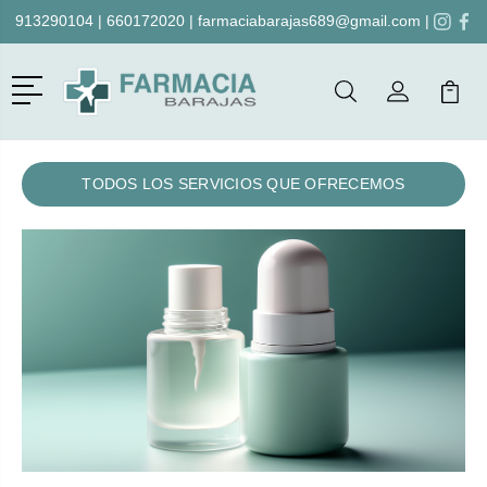
913290104
|
660172020
|
farmaciabarajas689@gmail.com
|
Menú
Buscar
Mi Cuenta
Mi Ca
Buscar
TODOS LOS SERVICIOS QUE OFRECEMOS