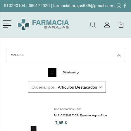
913290104
|
660172020
|
farmaciabarajas689@gmail.com
|
Menú
Buscar
Mi Cuenta
Mi Ca
Buscar
MARCAS
1
Siguiente
Ordenar por:
MIA Cosmetics Paris
MIA COSMETICS Esmalte Aqua Blue
7,95 €