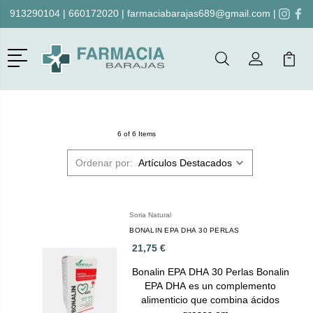
913290104
|
660172020
|
farmaciabarajas689@gmail.com
|
Menú
Buscar
Mi Cuenta
Mi Ca
Buscar
6 of 6 Items
Ordenar por:
Soria Natural
BONALIN EPA DHA 30 PERLAS
21,75 €
Bonalin EPA DHA 30 Perlas Bonalin
EPA DHA es un complemento
alimenticio que combina ácidos