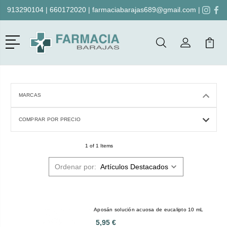
913290104
|
660172020
|
farmaciabarajas689@gmail.com
|
Menú
Buscar
Mi Cuenta
Mi Ca
Buscar
MARCAS
COMPRAR POR PRECIO
1 of 1 Items
Ordenar por:
Aposán solución acuosa de eucalipto 10 mL
5,95 €