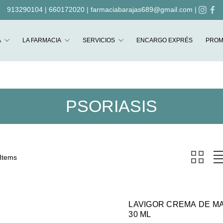
913290104
|
660172020
|
farmaciabarajas689@gmail.com
|
Buscar
A
LA FARMACIA
SERVICIOS
ENCARGO EXPRÉS
PROM
PSORIASIS
 Items
LAVIGOR CREMA DE M
30 ML