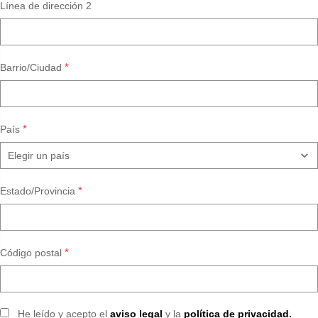
Línea de dirección 2
*
Barrio/Ciudad
*
País
*
Estado/Provincia
*
Código postal
He leído y acepto el
aviso legal
y la
política de privacidad.