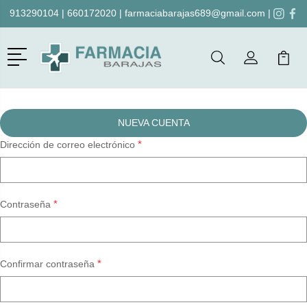
913290104
|
660172020
|
farmaciabarajas689@gmail.com
|
Menú
Buscar
Mi Cuenta
Mi Ca
Buscar
NUEVA CUENTA
*
Dirección de correo electrónico
*
Contraseña
*
Confirmar contraseña