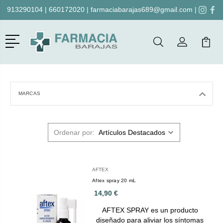
913290104
|
660172020
|
farmaciabarajas689@gmail.com
|
Menú
Buscar
Mi Cuenta
Mi Ca
Buscar
MARCAS
Ordenar por:
AFTEX
Aftex spray 20 mL
14,90 €
AFTEX SPRAY es un producto
diseñado para aliviar los síntomas