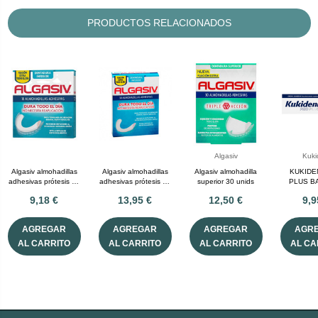
PRODUCTOS RELACIONADOS
Algasiv
Kuki
Algasiv almohadillas
Algasiv almohadillas
Algasiv almohadilla
KUKIDE
adhesivas prótesis 18
adhesivas prótesis 30
superior 30 unids
PLUS B
U inferior
U inferior
ANTICOM
9,18 €
13,95 €
12,50 €
9,9
SIN 
AGREGAR
AGREGAR
AGREGAR
AGR
AL CARRITO
AL CARRITO
AL CARRITO
AL CA