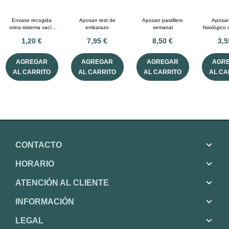
Envase recogida
Aposan test de
Aposan pastillero
Aposan
orina sistema vacío
embarazo
semanal
fisiológic
con tubo aposan 100
1,20 €
7,95 €
8,50 €
3,5
mL
AGREGAR
AGREGAR
AGREGAR
AGR
AL CARRITO
AL CARRITO
AL CARRITO
AL CA
CONTACTO
HORARIO
ATENCIÓN AL CLIENTE
INFORMACIÓN
LEGAL