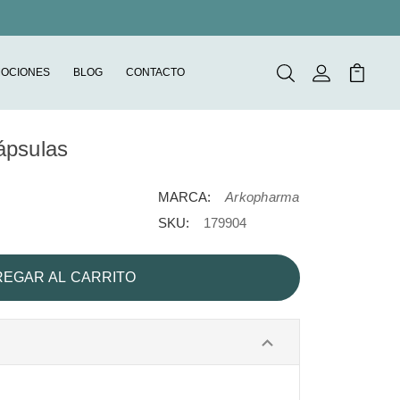
OCIONES
BLOG
CONTACTO
Buscar
Mi Cuenta
Mi Carr
ápsulas
MARCA:
Arkopharma
SKU:
179904