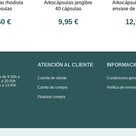
as rhodiola
Arkocápsulas jengibre
Arkocápsul
psulas
40 cápsulas
envase de
50 €
9,95 €
12,
ATENCIÓN AL CLIENTE
INFORMACI
s de 9:30h a
Cuenta de cliente
Condiciones gen
 a 20:00h
 a 13:45h
Carrito de compra
Política de envío
Finalizar compra