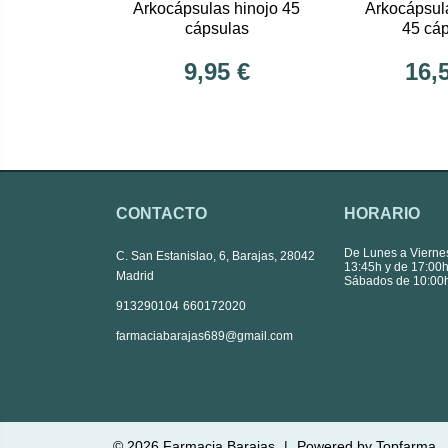
Arkocápsulas hinojo 45
Arkocápsul
cápsulas
45 cá
9,95 €
16,
CONTACTO
HORARIO
De Lunes a Vierne
C. San Estanislao, 6, Barajas, 28042
13:45h y de 17:00h
Madrid
Sábados de 10:00h
|
913290104
660172020
farmaciabarajas689@gmail.com
© 2026
Farmacia Barajas
|
Powered by
Topfarma