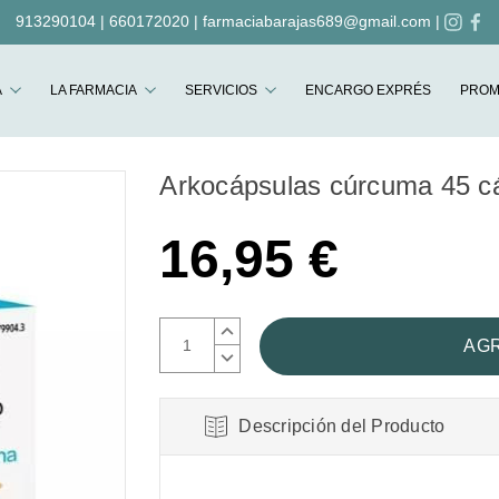
913290104
|
660172020
|
farmaciabarajas689@gmail.com
|
Buscar
A
LA FARMACIA
SERVICIOS
ENCARGO EXPRÉS
PROM
Arkocápsulas cúrcuma 45 c
16,95 €
AUMENTAR
CANTIDAD:
DISMINUIR
CANTIDAD:
Descripción del Producto