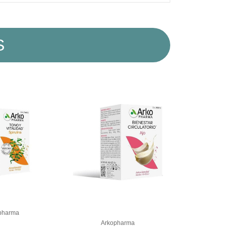
S
pharma
Arkopharma