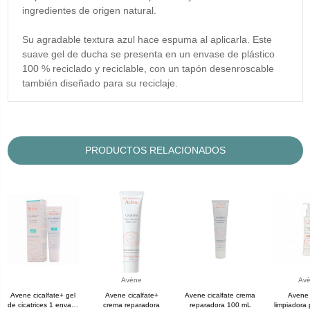
ingredientes de origen natural.
Su agradable textura azul hace espuma al aplicarla. Este
suave gel de ducha se presenta en un envase de plástico
100 % reciclado y reciclable, con un tapón desenroscable
también diseñado para su reciclaje.
PRODUCTOS RELACIONADOS
Avène
Av
Avene cicalfate+ gel
Avene cicalfate+
Avene cicalfate crema
Avene 
de cicatrices 1 envase
crema reparadora
reparadora 100 mL
limpiadora 