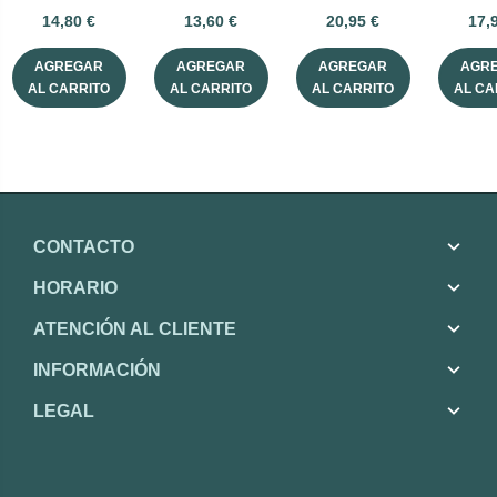
30 mL
intole
14,80 €
13,60 €
20,95 €
17,
AGREGAR
AGREGAR
AGREGAR
AGR
AL CARRITO
AL CARRITO
AL CARRITO
AL CA
CONTACTO
HORARIO
ATENCIÓN AL CLIENTE
INFORMACIÓN
LEGAL