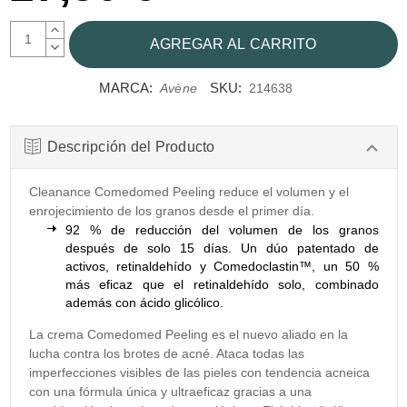
AUMENTAR
CANTIDAD:
DISMINUIR
CANTIDAD:
MARCA:
SKU:
Avène
214638
Descripción del Producto
Cleanance Comedomed Peeling reduce el volumen y el
enrojecimiento de los granos desde el primer día.
92 % de reducción del volumen de los granos
después de solo 15 días. Un dúo patentado de
activos, retinaldehído y Comedoclastin™, un 50 %
más eficaz que el retinaldehído solo, combinado
además con ácido glicólico.
La crema Comedomed Peeling es el nuevo aliado en la
lucha contra los brotes de acné. Ataca todas las
imperfecciones visibles de las pieles con tendencia acneica
con una fórmula única y ultraeficaz gracias a una