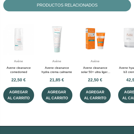
PRODUCTOS RELACIONADOS
Avène
Avène
Avène
Avene cleanance
Avene cleanance
Avene cleanance
Avene hyal
comedomed
hydra crema calmante
solar 50+ ultra ligero
b3 crem
anti-inperfecciones
intensiva 
22,50 €
21,85 €
22,50 €
42,
50ml
m
AGREGAR
AGREGAR
AGREGAR
AGR
AL CARRITO
AL CARRITO
AL CARRITO
AL CA