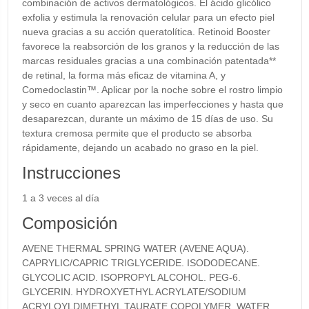
combinación de activos dermatológicos. El ácido glicólico
exfolia y estimula la renovación celular para un efecto piel
nueva gracias a su acción queratolítica. Retinoid Booster
favorece la reabsorción de los granos y la reducción de las
marcas residuales gracias a una combinación patentada**
de retinal, la forma más eficaz de vitamina A, y
Comedoclastin™. Aplicar por la noche sobre el rostro limpio
y seco en cuanto aparezcan las imperfecciones y hasta que
desaparezcan, durante un máximo de 15 días de uso. Su
textura cremosa permite que el producto se absorba
rápidamente, dejando un acabado no graso en la piel.
Instrucciones
1 a 3 veces al día
Composición
AVENE THERMAL SPRING WATER (AVENE AQUA).
CAPRYLIC/CAPRIC TRIGLYCERIDE. ISODODECANE.
GLYCOLIC ACID. ISOPROPYL ALCOHOL. PEG-6.
GLYCERIN. HYDROXYETHYL ACRYLATE/SODIUM
ACRYLOYLDIMETHYL TAURATE COPOLYMER. WATER