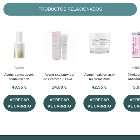
PRODUCTOS RELACIONADOS
Avène
XHE
Avene derma absolu
Avene cicalfate+ gel
Avene hyaluron activ
Xhekpo
serum esencial
de cicatrices 1 envase
b3 crema multi
antieda
30 mL
intensiva de noche 40
49,95 €
14,80 €
42,95 €
9,9
mL
AGREGAR
AGREGAR
AGREGAR
AGR
AL CARRITO
AL CARRITO
AL CARRITO
AL CA