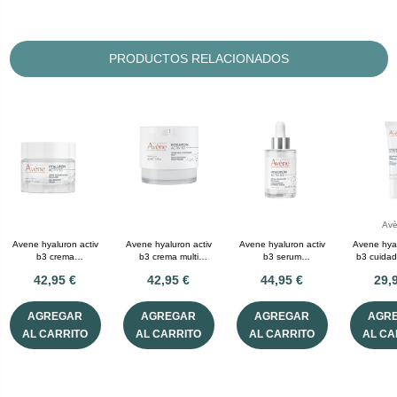
PRODUCTOS RELACIONADOS
Av
Avene hyaluron activ
Avene hyaluron activ
Avene hyaluron activ
Avene hyal
b3 crema
b3 crema multi
b3 serum
b3 cuidad
regeneradora celular
intensiva de noche 40
concentrado
triple cor
42,95 €
42,95 €
44,95 €
29,
50 mL
mL
voluminizador 30 mL
m
AGREGAR
AGREGAR
AGREGAR
AGR
AL CARRITO
AL CARRITO
AL CARRITO
AL CA