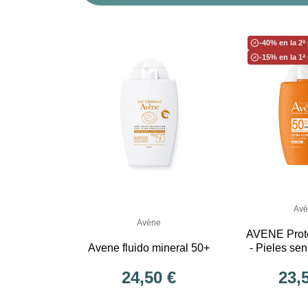
-40% en la 2ª
-15% en la 1ª
Avè
Avène
AVENE Prote
Avene fluido mineral 50+
- Pieles sen
Fluido Invi
24,50 €
23,
50