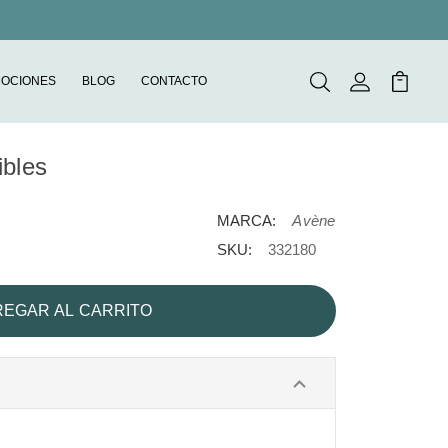
OCIONES
BLOG
CONTACTO
Buscar
Mi Cuenta
Mi Carr
ibles
MARCA:
Avène
SKU:
332180