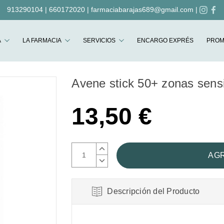
913290104
|
660172020
|
farmaciabarajas689@gmail.com
|
Buscar
A
LA FARMACIA
SERVICIOS
ENCARGO EXPRÉS
PROM
Avene stick 50+ zonas sens
13,50 €
AUMENTAR
CANTIDAD:
DISMINUIR
CANTIDAD:
Descripción del Producto