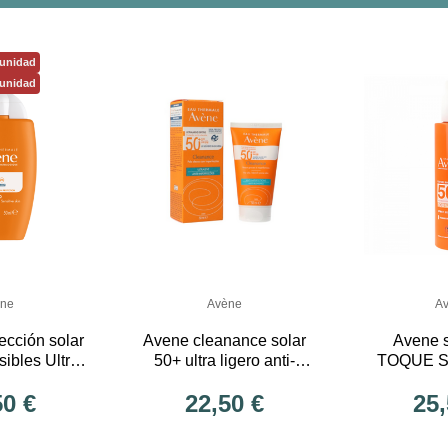
 unidad
 unidad
ne
Avène
A
cción solar
Avene cleanance solar
Avene 
sibles Ultra
50+ ultra ligero anti-
TOQUE S
sible SP50+
inperfecciones 50ml
INVISIBLE 
50 €
22,50 €
25,
ml