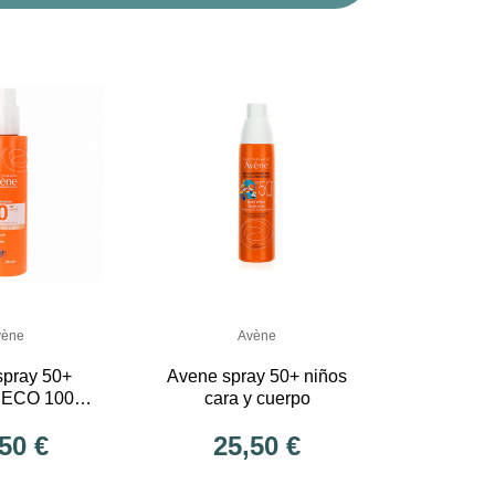
vène
Avène
spray 50+
Avene spray 50+ niños
ECO 100%
cara y cuerpo
cara y cuerpo
50 €
25,50 €