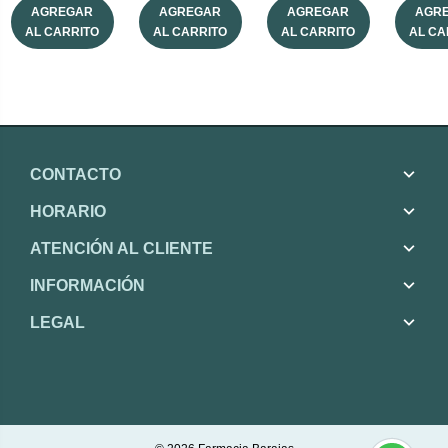
AGREGAR
AGREGAR
AGREGAR
AGR
AL CARRITO
AL CARRITO
AL CARRITO
AL CA
CONTACTO
HORARIO
ATENCIÓN AL CLIENTE
INFORMACIÓN
LEGAL