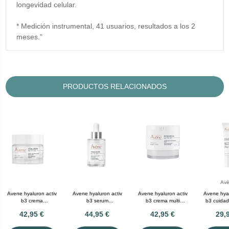
longevidad celular.
* Medición instrumental, 41 usuarios, resultados a los 2
meses."
PRODUCTOS RELACIONADOS
Av
Avene hyaluron activ
Avene hyaluron activ
Avene hyaluron activ
Avene hyal
b3 crema
b3 serum
b3 crema multi
b3 cuidad
regeneradora celular
concentrado
intensiva de noche 40
triple cor
42,95 €
44,95 €
42,95 €
29,
50 mL
voluminizador 30 mL
mL
m