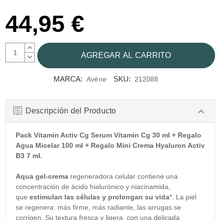
44,95 €
AUMENTAR
CANTIDAD:
DISMINUIR
CANTIDAD:
MARCA:
SKU:
Avène
212088
Descripción del Producto
Pack Vitamin Activ Cg Serum Vitamin Cg 30 ml + Regalo
Agua Micelar 100 ml + Regalo Mini Crema Hyaluron Activ
B3 7 ml.
Aqua gel-crema
regeneradora celular contiene una
concentración de ácido hialurónico y niacinamida,
que
estimulan las células y prolongan su vida
*. La piel
se regenera: más firme, más radiante, las arrugas se
corrigen. Su textura fresca y ligera, con una delicada