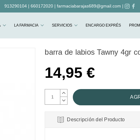
913290104
|
660172020
|
farmaciabarajas689@gmail.com
|
Buscar
A
LA FARMACIA
SERVICIOS
ENCARGO EXPRÉS
PROM
barra de labios Tawny 4gr 
14,95 €
AUMENTAR
CANTIDAD:
DISMINUIR
CANTIDAD:
Descripción del Producto