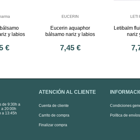
harma
EUCERIN
LETI
 bálsamo
Eucerin aquaphor
Letibalm fl
riz y labios
bálsamo nariz y labios
nariz 
5 €
7,45 €
7,
ATENCIÓN AL CLIENTE
INFORMACI
s de 9:30h a
Cuenta de cliente
Condiciones gen
 a 20:00h
 a 13:45h
Carrito de compra
Política de envío
Finalizar compra