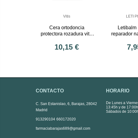
Vitis
LETI P
Cera ortodoncia
Letibalm
protectora rozadura vitis
reparador na
orthodontic 5 barr
10,15 €
7,9
CONTACTO
HORARIO
De Lunes a Vierne
C. San Estanislao, 6, Barajas, 28042
13:45h y de 17:00h
Madrid
Sábados de 10:00h
|
913290104
660172020
farmaciabarajas689@gmail.com