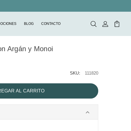
OCIONES
BLOG
CONTACTO
Buscar
Mi Cuenta
Mi Carr
con Argán y Monoi
SKU:
111820