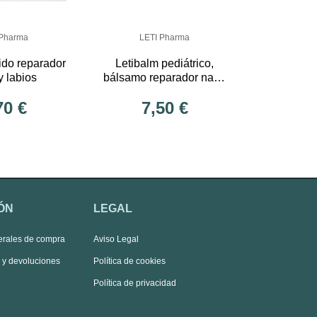
 Pharma
LETI Pharma
uido reparador
Letibalm pediátrico,
y labios
bálsamo reparador nariz
y labios
70 €
7,50 €
ÓN
LEGAL
erales de compra
Aviso Legal
s y devoluciones
Política de cookies
Política de privacidad