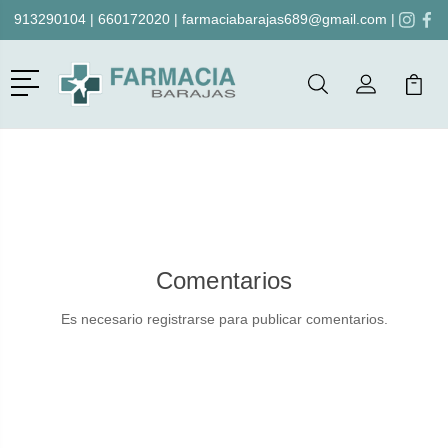
913290104
|
660172020
|
farmaciabarajas689@gmail.com
|
Menú
Buscar
Mi Cuenta
Mi Ca
Buscar
Comentarios
Es necesario registrarse para publicar comentarios.