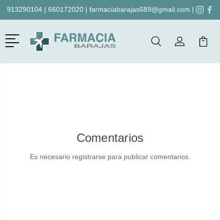
913290104
|
660172020
|
farmaciabarajas689@gmail.com
|
Menú
Buscar
Mi Cuenta
Mi Ca
Buscar
Comentarios
Es necesario registrarse para publicar comentarios.