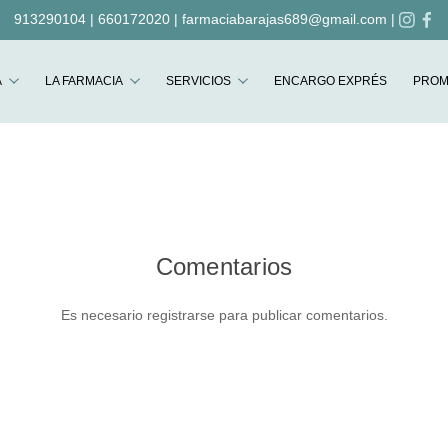
913290104
|
660172020
|
farmaciabarajas689@gmail.com
|
Buscar
A
LA FARMACIA
SERVICIOS
ENCARGO EXPRÉS
PROM
Comentarios
Es necesario registrarse para publicar comentarios.