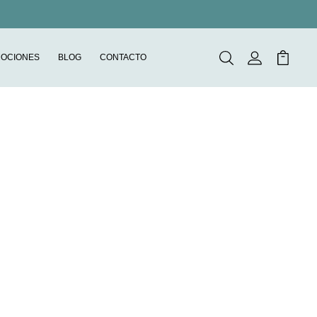
OCIONES
BLOG
CONTACTO
Buscar
Mi Cuenta
Mi Carr