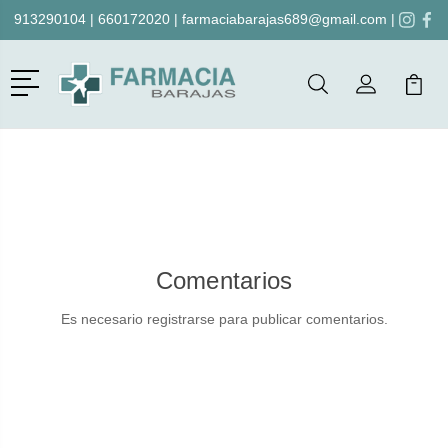
913290104
|
660172020
|
farmaciabarajas689@gmail.com
|
Menú
Buscar
Mi Cuenta
Mi Ca
Buscar
Comentarios
Es necesario registrarse para publicar comentarios.