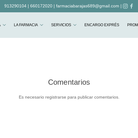
913290104
|
660172020
|
farmaciabarajas689@gmail.com
|
Buscar
A
LA FARMACIA
SERVICIOS
ENCARGO EXPRÉS
PROM
Comentarios
Es necesario registrarse para publicar comentarios.