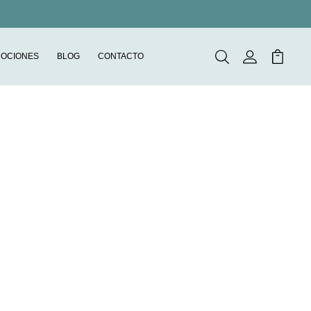
OCIONES
BLOG
CONTACTO
Buscar
Mi Cuenta
Mi Carr