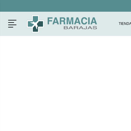
Menú
TIEND