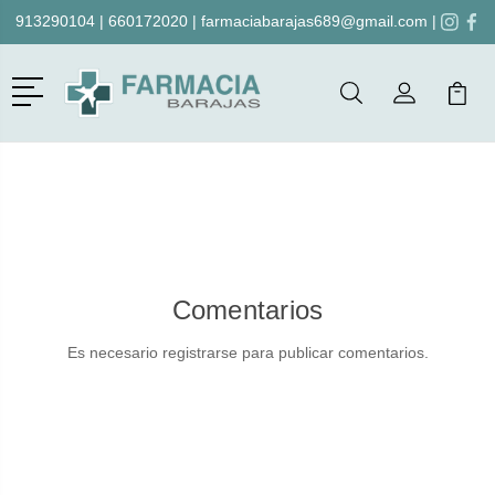
913290104
|
660172020
|
farmaciabarajas689@gmail.com
|
Menú
Buscar
Mi Cuenta
Mi Ca
Buscar
Comentarios
Es necesario registrarse para publicar comentarios.