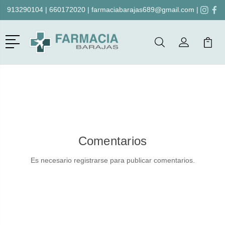
913290104
|
660172020
|
farmaciabarajas689@gmail.com
|
Menú
Buscar
Mi Cuenta
Mi Ca
Buscar
Comentarios
Es necesario registrarse para publicar comentarios.