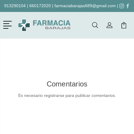
913290104
|
660172020
|
farmaciabarajas689@gmail.com
|
Menú
Buscar
Mi Cuenta
Mi Ca
Buscar
Comentarios
Es necesario registrarse para publicar comentarios.