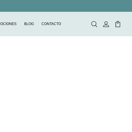
OCIONES
BLOG
CONTACTO
Buscar
Mi Cuenta
Mi Carr