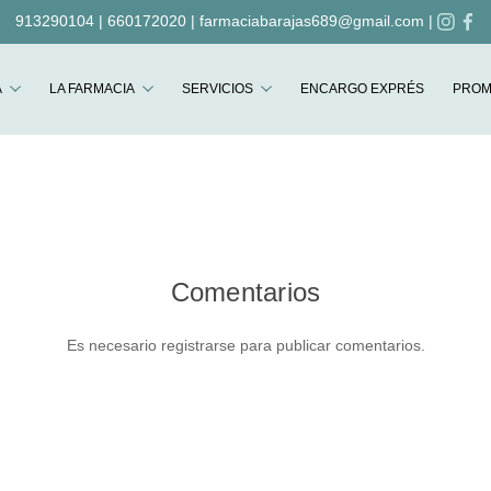
913290104
|
660172020
|
farmaciabarajas689@gmail.com
|
Buscar
A
LA FARMACIA
SERVICIOS
ENCARGO EXPRÉS
PROM
Comentarios
Es necesario registrarse para publicar comentarios.