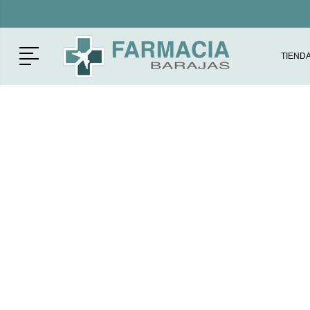
Menú
TIEND