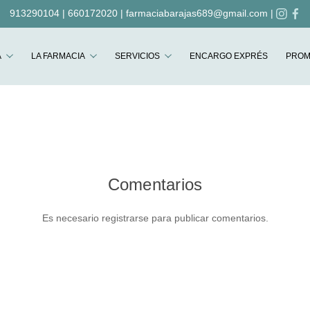
913290104
|
660172020
|
farmaciabarajas689@gmail.com
|
Buscar
A
LA FARMACIA
SERVICIOS
ENCARGO EXPRÉS
PROM
Comentarios
Es necesario registrarse para publicar comentarios.