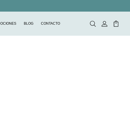
OCIONES
BLOG
CONTACTO
Buscar
Mi Cuenta
Mi Carr