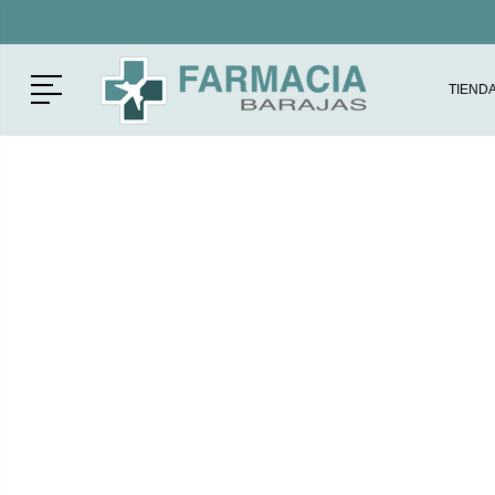
Menú
TIEND