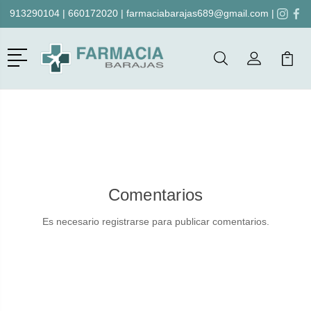
913290104
|
660172020
|
farmaciabarajas689@gmail.com
|
Menú
Buscar
Mi Cuenta
Mi Ca
Buscar
Comentarios
Es necesario registrarse para publicar comentarios.