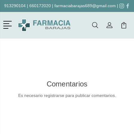
913290104
|
660172020
|
farmaciabarajas689@gmail.com
|
Menú
Buscar
Mi Cuenta
Mi Ca
Buscar
Comentarios
Es necesario registrarse para publicar comentarios.