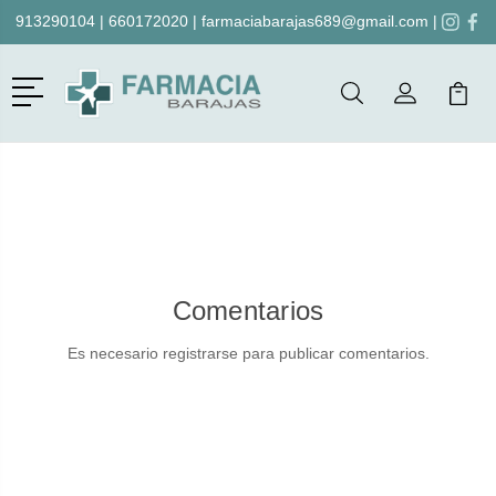
913290104
|
660172020
|
farmaciabarajas689@gmail.com
|
Menú
Buscar
Mi Cuenta
Mi Ca
Buscar
Comentarios
Es necesario registrarse para publicar comentarios.