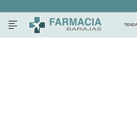
Menú
TIEND