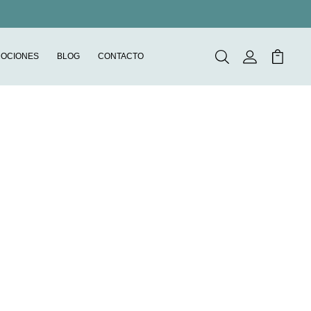
OCIONES
BLOG
CONTACTO
Buscar
Mi Cuenta
Mi Carr