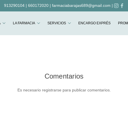
913290104
|
660172020
|
farmaciabarajas689@gmail.com
|
Buscar
A
LA FARMACIA
SERVICIOS
ENCARGO EXPRÉS
PROM
Comentarios
Es necesario registrarse para publicar comentarios.