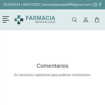
913290104
|
660172020
|
farmaciabarajas689@gmail.com
|
Menú
Buscar
Mi Cuenta
Mi Ca
Buscar
Comentarios
Es necesario registrarse para publicar comentarios.