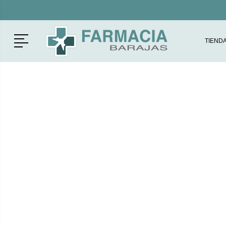
Menú
TIEND