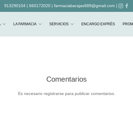
913290104
|
660172020
|
farmaciabarajas689@gmail.com
|
Buscar
A
LA FARMACIA
SERVICIOS
ENCARGO EXPRÉS
PROM
Comentarios
Es necesario registrarse para publicar comentarios.