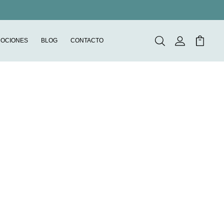
OCIONES
BLOG
CONTACTO
Buscar
Mi Cuenta
Mi Carr