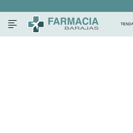
Menú
TIEND