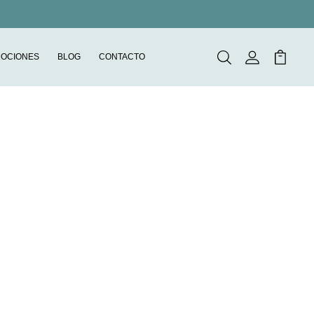
OCIONES
BLOG
CONTACTO
Buscar
Mi Cuenta
Mi Carr