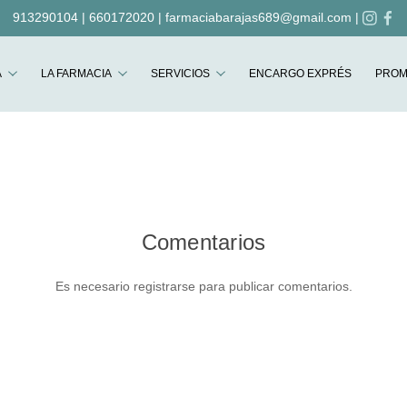
913290104
|
660172020
|
farmaciabarajas689@gmail.com
|
Buscar
A
LA FARMACIA
SERVICIOS
ENCARGO EXPRÉS
PROM
Comentarios
Es necesario registrarse para publicar comentarios.