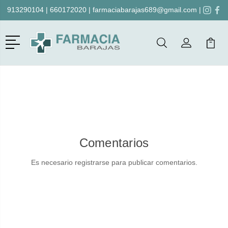
913290104
|
660172020
|
farmaciabarajas689@gmail.com
|
Menú
Buscar
Mi Cuenta
Mi Ca
Buscar
Comentarios
Es necesario registrarse para publicar comentarios.